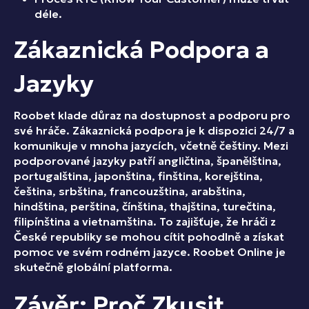
déle.
Zákaznická Podpora a
Jazyky
Roobet
klade důraz na dostupnost a podporu pro
své hráče. Zákaznická podpora je k dispozici 24/7 a
komunikuje v mnoha jazycích, včetně češtiny. Mezi
podporované jazyky patří angličtina, španělština,
portugalština, japonština, finština, korejština,
čeština, srbština, francouzština, arabština,
hindština, perština, čínština, thajština, turečtina,
filipínština a vietnamština. To zajišťuje, že hráči z
České republiky se mohou cítit pohodlně a získat
pomoc ve svém rodném jazyce.
Roobet Online
je
skutečně globální platforma.
Závěr: Proč Zkusit