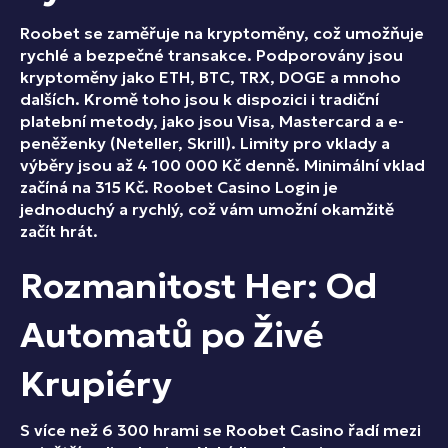
Roobet
se zaměřuje na kryptoměny, což umožňuje
rychlé a bezpečné transakce. Podporovány jsou
kryptoměny jako ETH, BTC, TRX, DOGE a mnoho
dalších. Kromě toho jsou k dispozici i tradiční
platební metody, jako jsou Visa, Mastercard a e-
peněženky (Neteller, Skrill). Limity pro vklady a
výběry jsou až 4 100 000 Kč denně. Minimální vklad
začíná na 315 Kč.
Roobet Casino Login
je
jednoduchý a rychlý, což vám umožní okamžitě
začít hrát.
Rozmanitost Her: Od
Automatů po Živé
Krupiéry
S více než 6 300 hrami se
Roobet Casino
řadí mezi