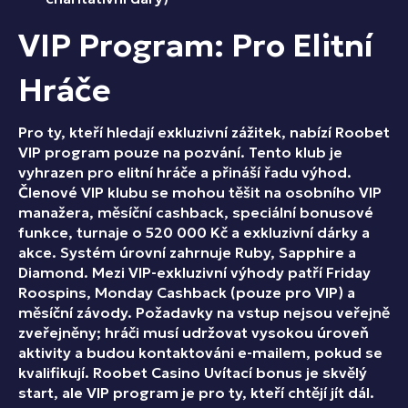
VIP Program: Pro Elitní
Hráče
Pro ty, kteří hledají exkluzivní zážitek, nabízí
Roobet
VIP program pouze na pozvání. Tento klub je
vyhrazen pro elitní hráče a přináší řadu výhod.
Členové VIP klubu se mohou těšit na osobního VIP
manažera, měsíční cashback, speciální bonusové
funkce, turnaje o 520 000 Kč a exkluzivní dárky a
akce. Systém úrovní zahrnuje Ruby, Sapphire a
Diamond. Mezi VIP-exkluzivní výhody patří Friday
Roospins, Monday Cashback (pouze pro VIP) a
měsíční závody. Požadavky na vstup nejsou veřejně
zveřejněny; hráči musí udržovat vysokou úroveň
aktivity a budou kontaktováni e-mailem, pokud se
kvalifikují.
Roobet Casino Uvítací bonus
je skvělý
start, ale VIP program je pro ty, kteří chtějí jít dál.