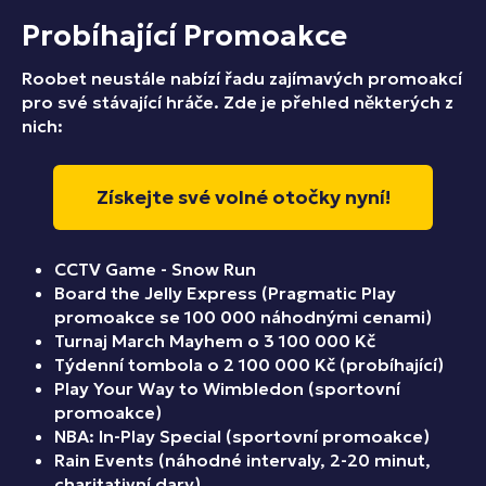
Probíhající Promoakce
Roobet
neustále nabízí řadu zajímavých promoakcí
pro své stávající hráče. Zde je přehled některých z
nich:
Získejte své volné otočky nyní!
CCTV Game - Snow Run
Board the Jelly Express (Pragmatic Play
promoakce se 100 000 náhodnými cenami)
Turnaj March Mayhem o 3 100 000 Kč
Týdenní tombola o 2 100 000 Kč (probíhající)
Play Your Way to Wimbledon (sportovní
promoakce)
NBA: In-Play Special (sportovní promoakce)
Rain Events (náhodné intervaly, 2-20 minut,
charitativní dary)