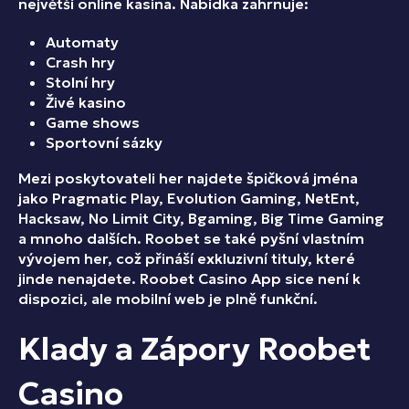
největší online kasina. Nabídka zahrnuje:
Automaty
Crash hry
Stolní hry
Živé kasino
Game shows
Sportovní sázky
Mezi poskytovateli her najdete špičková jména
jako Pragmatic Play, Evolution Gaming, NetEnt,
Hacksaw, No Limit City, Bgaming, Big Time Gaming
a mnoho dalších.
Roobet
se také pyšní vlastním
vývojem her, což přináší exkluzivní tituly, které
jinde nenajdete.
Roobet Casino App
sice není k
dispozici, ale mobilní web je plně funkční.
Klady a Zápory Roobet
Casino