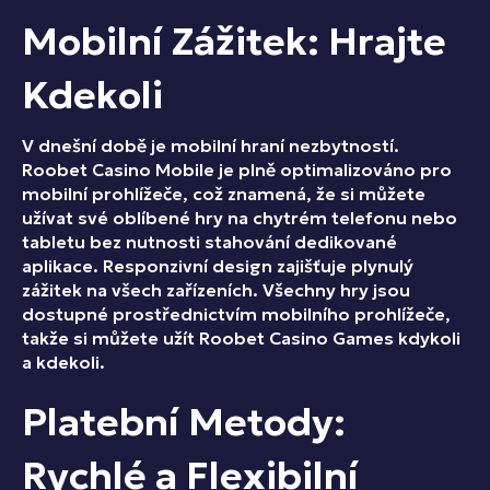
Mobilní Zážitek: Hrajte
Kdekoli
V dnešní době je mobilní hraní nezbytností.
Roobet Casino Mobile
je plně optimalizováno pro
mobilní prohlížeče, což znamená, že si můžete
užívat své oblíbené hry na chytrém telefonu nebo
tabletu bez nutnosti stahování dedikované
aplikace. Responzivní design zajišťuje plynulý
zážitek na všech zařízeních. Všechny hry jsou
dostupné prostřednictvím mobilního prohlížeče,
takže si můžete užít
Roobet Casino Games
kdykoli
a kdekoli.
Platební Metody:
Rychlé a Flexibilní