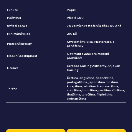
Funkce
Popis
Počet her
Přes 6 300
Uvítací bonus
70 volných roztočení a až 52 000 Kč
Minimální vklad
210 Kč
Kryptoměny, Visa, Mastercard, e-
Platební metody
peněženky
Optimalizováno pro mobilní
Mobilní dostupnost
prohlížeče
Curacao Gaming Authority, Anjouan
Licence
Gaming
Čeština, angličtina, španělština,
portugalština, japonština, finština,
korejština, srbština, francouzština,
Jazyky
arabština, hindština, perština, čínština,
thajština, turečtina, filipínština,
vietnamština